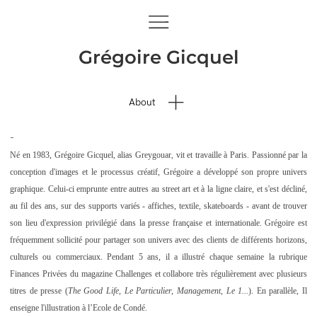
Grégoire Gicquel
About
-
Né en 1983, Grégoire Gicquel, alias Greygouar, vit et travaille à Paris. Passionné par la
conception d'images et le processus créatif, Grégoire a développé son propre univers
graphique. Celui-ci emprunte entre autres au street art et à la ligne claire, et s'est décliné,
au fil des ans, sur des supports variés - affiches, textile, skateboards - avant de trouver
son lieu d'expression privilégié dans la presse française et internationale.
Grégoire est
fréquemment sollicité pour partager son univers avec des clients de différents horizons,
culturels ou commerciaux.
Pendant 5 ans, il a illustré chaque semaine la rubrique
Finances Privées du magazine Challenges et collabore très régulièrement avec plusieurs
titres de presse (
The Good Life,
Le Particulier, Management, Le 1...
). En parallèle, Il
enseigne l'illustration à l’Ecole de Condé.