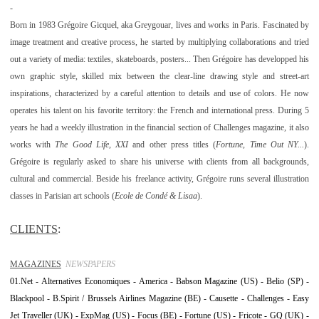
-
Born in 1983 Grégoire Gicquel, aka Greygouar, lives and works in Paris. Fascinated by
image treatment and creative process, he started by multiplying collaborations and tried
out a variety of media: textiles, skateboards, posters... Then Grégoire has developped his
own graphic style, skilled mix between the clear-line drawing style and street-art
inspirations, characterized by a careful attention to details and use of colors. He now
operates his talent on his favorite territory: the French and international press. During 5
years he had a weekly illustration in the financial section of Challenges magazine, it also
works with
The Good Life, XXI
and other press titles (
Fortune, Time Out NY...
).
Grégoire is regularly asked to share his universe with clients from all backgrounds,
cultural and commercial. Beside his freelance activity, Grégoire runs several illustration
classes in Parisian art schools (
Ecole de Condé & Lisaa
).
CLIENTS
:
MAGAZINES
NEWSPAPERS
01.Net - Alternatives Economiques - America - Babson Magazine (US) - Belio (SP) -
Blackpool - B.Spirit / Brussels Airlines Magazine (BE) - Causette - Challenges - Easy
Jet Traveller (UK) - ExpMag (US) - Focus (BE) - Fortune (US) - Fricote - GQ (UK) -