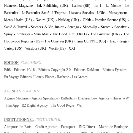
Heineken Magazine - Ink Publishing (UK) - Larsen (BE) - Le 1 - Le Monde - Le
Particulier - Le Particulier Santé - L'Express - Liaisons Sociales - L'Obs - Management -
Men's Health (US) - Nature (UK) - NetMag (UK) - Oblik - Popular Science (US) -
Santé & Travail - Sciences & Vie Junior - Serengo - Shoes-Up - Snatch - Socialter -
Spray - Stratégies - Svm Mac - The Good Life (FR/IT) - The Guardian (UK) - The
Hollywood Reporter (US) - The Observer (UK) - Time Out NYC (US) - Trax - Tsugi -
Variety (US) - Wardour (UK) - Worth (US) - XXI
EDITION
PUBLISHING
Edi8 - Editions 10/18 - Editions Copyright 2.0 - Editions DuMont - Editions Eyrolles -
En Voyage Editions / Lonely Planet - Hachette - Les Arènes
AGENCE
S
AGENCIES
Agence Moderne - Agence Spécifique - BaBaBam - Blackrainbow Agency - Havas WW
- PlayApp - R2 Digital Agency - The Good Régie - Waf
INSTITUTIONNEL
INSTITUTIONAL
Aéroports de Paris -
Crédit Agricole - Eurosport - ING Direct - Mairie de Boulogne-