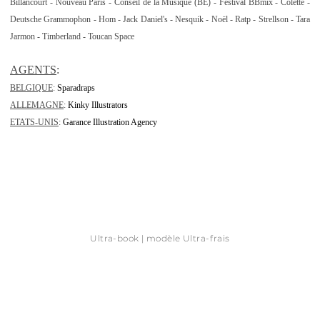
Billancourt - Nouveau Paris
- Conseil de la Musique (BE) - Festival
BBmix -
Colette -
Deutsche Grammophon
-
Hom - Jack Daniel's - Nesquik - Noël
- Ratp -
Strellson - Tara
Jarmon - Timberland
- Toucan Space
AGENTS
:
BELGIQUE
:
Sparadraps
ALLEMAGNE
:
Kinky Illustrators
ETATS-UNIS
:
Garance Illustration Agency
Ultra-book | modèle Ultra-frais